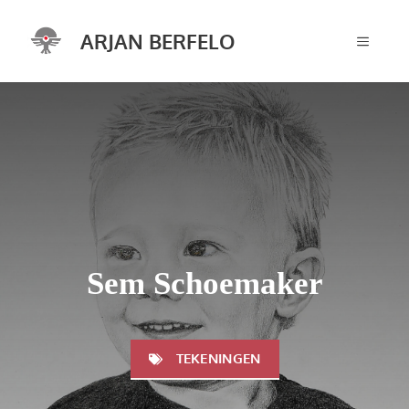
Ga
naar
ARJAN BERFELO
MENU
de
inhoud
Sem Schoemaker
TEKENINGEN