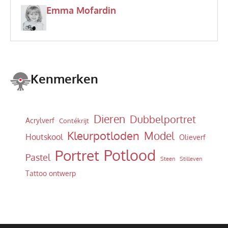
Emma Mofardin
Kenmerken
Dieren
Dubbelportret
Acrylverf
Contékrijt
Kleurpotloden
Model
Houtskool
Olieverf
Potlood
Portret
Pastel
Steen
Stilleven
Tattoo ontwerp