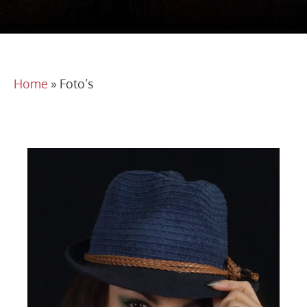
Home
»
Foto’s