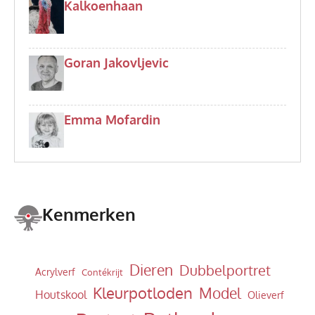
Kalkoenhaan
Goran Jakovljevic
Emma Mofardin
Kenmerken
Dieren
Dubbelportret
Acrylverf
Contékrijt
Kleurpotloden
Model
Houtskool
Olieverf