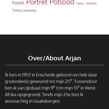
Potlood
Portret
Pastel
Steen
Stilleven
Tattoo ontwerp
Over/About Arjan
Ik ben in 1957 in Enschede geboren en heb daar
e
grotendeels gewoond tot mijn 25
. Tussendoor
e
e
ben ik van globaal mijn 9
t/m mijn 15
in West-
Afrika opgegroeid. Sinds mijn 25e ben ik
woonachtig in Haaksbergen.