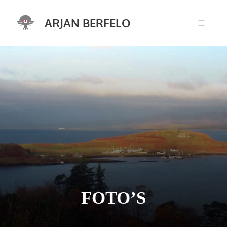
Ga
naar
ARJAN BERFELO
MENU
de
inhoud
FOTO’S