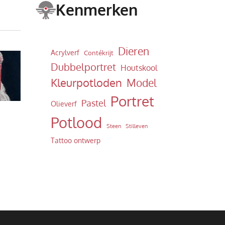
Kenmerken
Dieren
Acrylverf
Contékrijt
Dubbelportret
Houtskool
Kleurpotloden
Model
Portret
Pastel
Olieverf
Potlood
Steen
Stilleven
Tattoo ontwerp