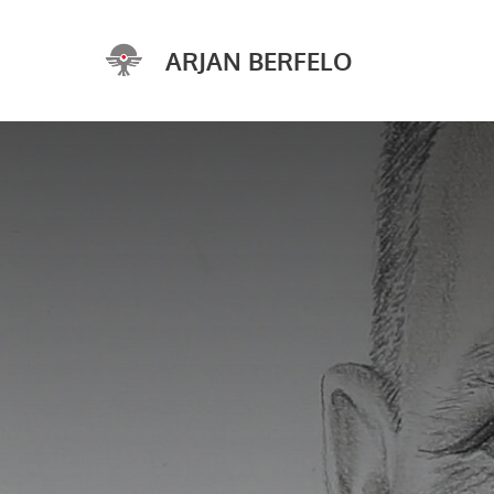
Ga
naar
ARJAN BERFELO
de
inhoud