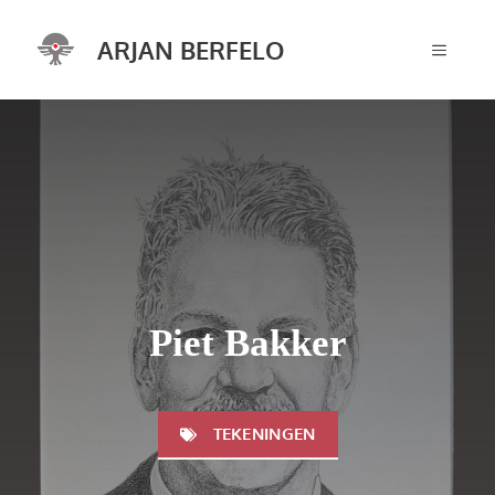
Ga
naar
ARJAN BERFELO
MENU
de
inhoud
Piet Bakker
TEKENINGEN