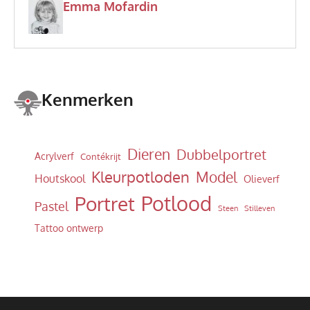
Emma Mofardin
Kenmerken
Dieren
Dubbelportret
Acrylverf
Contékrijt
Kleurpotloden
Model
Houtskool
Olieverf
Potlood
Portret
Pastel
Steen
Stilleven
Tattoo ontwerp