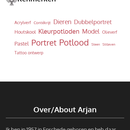
Dieren
Dubbelportret
Acrylverf
Contékrijt
Kleurpotloden
Model
Houtskool
Olieverf
Potlood
Portret
Pastel
Steen
Stilleven
Tattoo ontwerp
Over/About Arjan
Ik ben in 1957 in Enschede geboren en heb daar