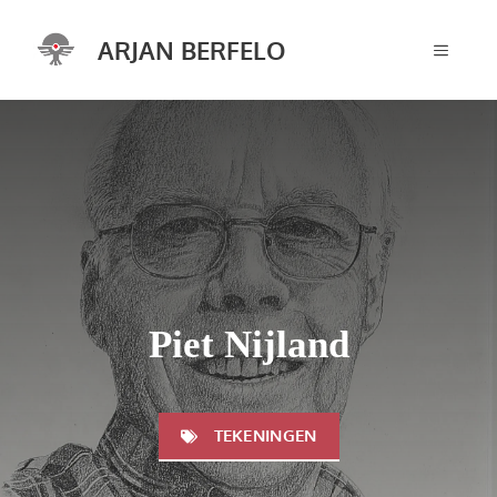
Ga
naar
ARJAN BERFELO
MENU
de
inhoud
Piet Nijland
TEKENINGEN