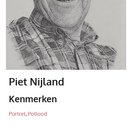
Piet Nijland
Kenmerken
Portret
,
Potlood