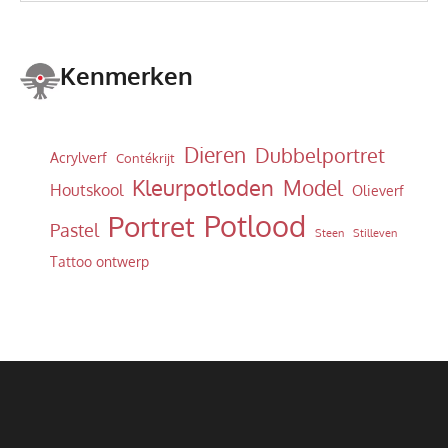
Kenmerken
Dieren
Dubbelportret
Acrylverf
Contékrijt
Kleurpotloden
Model
Houtskool
Olieverf
Potlood
Portret
Pastel
Steen
Stilleven
Tattoo ontwerp