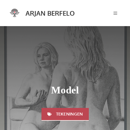
Ga
naar
ARJAN BERFELO
MENU
de
inhoud
Model
TEKENINGEN