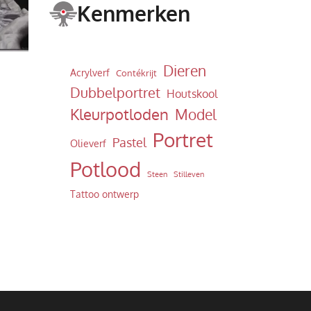
Kenmerken
Dieren
Acrylverf
Contékrijt
Dubbelportret
Houtskool
Kleurpotloden
Model
Portret
Pastel
Olieverf
Potlood
Steen
Stilleven
Tattoo ontwerp