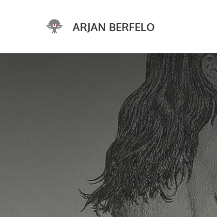
Ga
naar
ARJAN BERFELO
de
inhoud