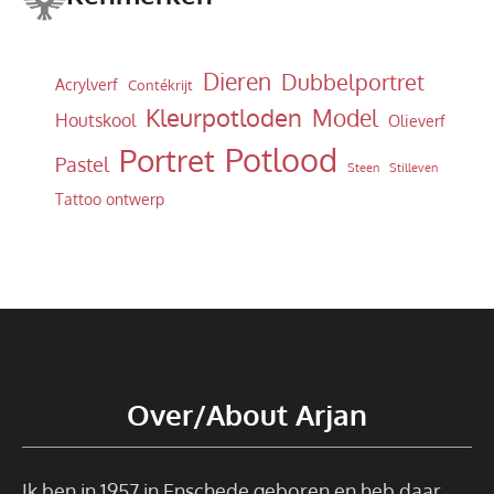
Dieren
Dubbelportret
Acrylverf
Contékrijt
Kleurpotloden
Model
Houtskool
Olieverf
Potlood
Portret
Pastel
Steen
Stilleven
Tattoo ontwerp
Over/About Arjan
Ik ben in 1957 in Enschede geboren en heb daar