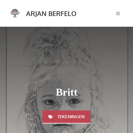
Ga
naar
ARJAN BERFELO
MENU
de
inhoud
Britt
TEKENINGEN